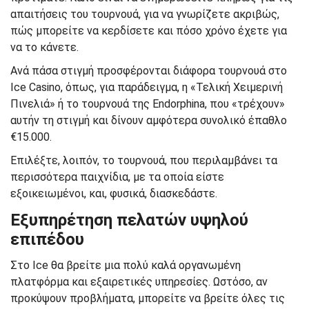
απαιτήσεις του τουρνουά, για να γνωρίζετε ακριβώς,
πώς μπορείτε να κερδίσετε και πόσο χρόνο έχετε για
να το κάνετε.
Ανά πάσα στιγμή προσφέρονται διάφορα τουρνουά στο
Ice Casino, όπως, για παράδειγμα, η «Τελική Χειμερινή
Πινελιά» ή το τουρνουά της Endorphina, που «τρέχουν»
αυτήν τη στιγμή και δίνουν αμφότερα συνολικό έπαθλο
€15.000.
Επιλέξτε, λοιπόν, το τουρνουά, που περιλαμβάνει τα
περισσότερα παιχνίδια, με τα οποία είστε
εξοικειωμένοι, και, φυσικά, διασκεδάστε.
Εξυπηρέτηση πελατών υψηλού
επιπέδου
Στο Ice θα βρείτε μια πολύ καλά οργανωμένη
πλατφόρμα και εξαιρετικές υπηρεσίες. Ωστόσο, αν
προκύψουν προβλήματα, μπορείτε να βρείτε όλες τις