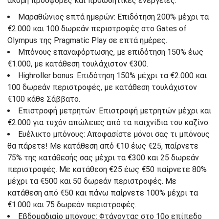
ακόμη προσφορές και προωθητικές ενέργειες:
Μαραθώνιος επτά ημερών: Επιδότηση 200% μέχρι τα
€2.000 και 100 δωρεάν περιστροφές στο Gates of
Olympus της Pragmatic Play σε επτά ημέρες.
Μπόνους επαναφόρτωσης, με επιδότηση 150% έως
€1.000, με κατάθεση τουλάχιστον €300.
Highroller bonus: Επιδότηση 150% μέχρι τα €2.000 και
100 δωρεάν περιστροφές, με κατάθεση τουλάχιστον
€100 κάθε Σάββατο.
Επιστροφή μετρητών: Επιστροφή μετρητών μέχρι και
€2.000 για τυχόν απώλειες από τα παιχνίδια του καζίνο.
Ευέλικτο μπόνους: Αποφασίστε μόνοι σας τι μπόνους
θα πάρετε! Με κατάθεση από €10 έως €25, παίρνετε
75% της κατάθεσής σας μέχρι τα €300 και 25 δωρεάν
περιστροφές. Με κατάθεση €25 έως €50 παίρνετε 80%
μέχρι τα €500 και 50 δωρεάν περιστροφές. Με
κατάθεση από €50 και πάνω παίρνετε 100% μέχρι τα
€1.000 και 75 δωρεάν περιστροφές.
Εβδομαδιαίο μπόνους: Φτάνοντας στο 10ο επίπεδο