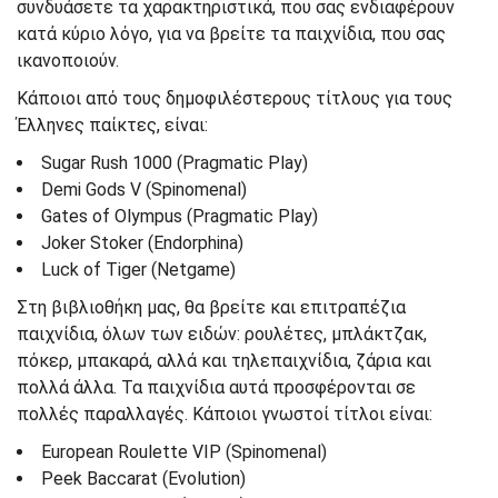
συνδυάσετε τα χαρακτηριστικά, που σας ενδιαφέρουν
κατά κύριο λόγο, για να βρείτε τα παιχνίδια, που σας
ικανοποιούν.
Κάποιοι από τους δημοφιλέστερους τίτλους για τους
Έλληνες παίκτες, είναι:
Sugar Rush 1000 (Pragmatic Play)
Demi Gods V (Spinomenal)
Gates of Olympus (Pragmatic Play)
Joker Stoker (Endorphina)
Luck of Tiger (Netgame)
Στη βιβλιοθήκη μας, θα βρείτε και επιτραπέζια
παιχνίδια, όλων των ειδών: ρουλέτες, μπλάκτζακ,
πόκερ, μπακαρά, αλλά και τηλεπαιχνίδια, ζάρια και
πολλά άλλα. Τα παιχνίδια αυτά προσφέρονται σε
πολλές παραλλαγές. Κάποιοι γνωστοί τίτλοι είναι:
European Roulette VIP (Spinomenal)
Peek Baccarat (Evolution)