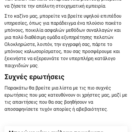
να ζήσετε την απόλυτη στοιχηματική εμπειρία.
Στο καζίνο μας, μπορείτε να βρείτε υψηλού επιπέδου
υπηρεσίες, όπως για παράδειγμα ένα πλούσιο πακέτο
μπόνους, ποικιλία ασφαλών μεθόδων συναλλαγών και
μια πολύ διαθέσιμη ομάδα εξυπηρέτησης πελατών.
Ολοκληρώστε, λοιπόν, την εγγραφή σας, πάρτε το
μπόνους καλωσορίσματος, που σας προσφέρουμε και
ξεκινήστε να εξερευνάτε τον υπερπλήρη κατάλογο
παιχνιδιών μας.
Συχνές ερωτήσεις
Παρακάτω θα βρείτε μια λίστα με τις πιο συχνές
ερωτήσεις που μας κατευθύνουν οι χρήστες μας, μαζί με
τις απαντήσεις που θα σας βοηθήσουν να
αποσαφηνίσετε τυχόν απορίες ή αβεβαιότητες.