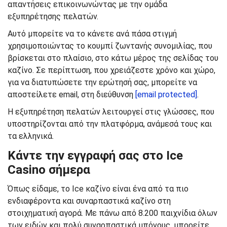
απαντήσεις επικοινωνώντας με την ομάδα
εξυπηρέτησης πελατών.
Αυτό μπορείτε να το κάνετε ανά πάσα στιγμή
χρησιμοποιώντας το κουμπί ζωντανής συνομιλίας, που
βρίσκεται στο πλαίσιο, στο κάτω μέρος της σελίδας του
καζίνο. Σε περίπτωση, που χρειάζεστε χρόνο και χώρο,
για να διατυπώσετε την ερώτησή σας, μπορείτε να
αποστείλετε email, στη διεύθυνση
[email protected]
.
Η εξυπηρέτηση πελατών λειτουργεί στις γλώσσες, που
υποστηρίζονται από την πλατφόρμα, ανάμεσά τους και
τα ελληνικά.
Κάντε την εγγραφή σας στο Ice
Casino σήμερα
Όπως είδαμε, το Ice καζίνο είναι ένα από τα πιο
ενδιαφέροντα και συναρπαστικά καζίνο στη
στοιχηματική αγορά. Με πάνω από 8.200 παιχνίδια όλων
των ειδών και πολύ συναρπαστικά μπόνους, μπορείτε