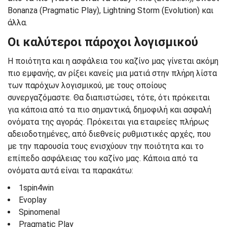
Bonanza (Pragmatic Play), Lightning Storm (Evolution) και
άλλα.
Οι καλύτεροι πάροχοι λογισμικού
Η ποιότητα και η ασφάλεια του καζίνο μας γίνεται ακόμη
πιο εμφανής, αν ρίξει κανείς μια ματιά στην πλήρη λίστα
των παρόχων λογισμικού, με τους οποίους
συνεργαζόμαστε. Θα διαπιστώσει, τότε, ότι πρόκειται
για κάποια από τα πιο σημαντικά, δημοφιλή και ασφαλή
ονόματα της αγοράς. Πρόκειται για εταιρείες πλήρως
αδειοδοτημένες, από διεθνείς ρυθμιστικές αρχές, που
με την παρουσία τους ενισχύουν την ποιότητα και το
επίπεδο ασφάλειας του καζίνο μας. Κάποια από τα
ονόματα αυτά είναι τα παρακάτω:
1spin4win
Evoplay
Spinomenal
Pragmatic Play