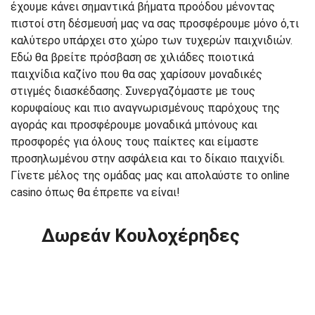
έχουμε κάνει σημαντικά βήματα προόδου μένοντας
πιστοί στη δέσμευσή μας να σας προσφέρουμε μόνο ό,τι
καλύτερο υπάρχει στο χώρο των τυχερών παιχνιδιών.
Εδώ θα βρείτε πρόσβαση σε χιλιάδες ποιοτικά
παιχνίδια καζίνο που θα σας χαρίσουν μοναδικές
στιγμές διασκέδασης. Συνεργαζόμαστε με τους
κορυφαίους και πιο αναγνωρισμένους παρόχους της
αγοράς και προσφέρουμε μοναδικά μπόνους και
προσφορές για όλους τους παίκτες και είμαστε
προσηλωμένου στην ασφάλεια και το δίκαιο παιχνίδι.
Γίνετε μέλος της ομάδας μας και απολαύστε το online
casino όπως θα έπρεπε να είναι!
Δωρεάν Κουλοχέρηδες