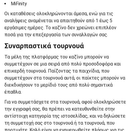
MiFinity
Οι καταθέσεις ολοκληρώνονται άμεσα, ενώ για τις
αναλήψεις αναμένεται να απαιτηθούν από 1 έως 5
εργάσιμες ημέρες. Το καζίνο δεν χρεώνει επιπλέον
ποσά για την επεξεργασία των συναλλαγών σας.
Συναρπαστικά τουρνουά
Τα μέλη της πλατφόρμας του καζίνο μπορούν να
συμμετέχουν σε μια σειρά από πολύ προσοδοφόρα και
επικερδή τουρνουά. Παίζοντας τα παιχνίδια, που
συμμετέχουν στα τουρνουά αυτά, οι παίκτες μπορούν να
διεκδικήσουν το μερίδιό τους από πολύ σημαντικά
έπαθλα.
Για να συμμετάσχετε στα τουρνουά, αφού ολοκληρώσετε
την εγγραφή σας, θα πρέπει να κατευθυνθείτε στην
αντίστοιχη κατηγορία της ιστοσελίδας, και να δηλώσετε
τη συμμετοχή σας στο τουρνουά ή τα τουρνουά, που
προτιμάτε. Καλό είναι να ενημερωθείτε πλήρως για τις